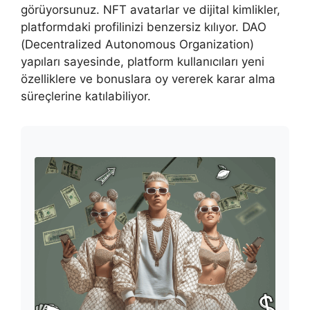
görüyorsunuz. NFT avatarlar ve dijital kimlikler,
platformdaki profilinizi benzersiz kılıyor. DAO
(Decentralized Autonomous Organization)
yapıları sayesinde, platform kullanıcıları yeni
özelliklere ve bonuslara oy vererek karar alma
süreçlerine katılabiliyor.