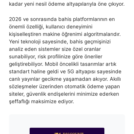
kadar yeni nesil ödeme altyapılarıyla öne çıkıyor.
2026 ve sonrasında bahis platformlarının en
önemli özelliği, kullanıcı deneyimini
kişiselleştiren makine öğrenimi algoritmalarıdır.
Yeni teknoloji sayesinde, bahis geçmişinizi
analiz eden sistemler size özel oranlar
sunabiliyor, risk profilinize göre öneriler
geliştirebiliyor. Mobil öncelikli tasarımlar artık
standart haline geldi ve 5G altyapısı sayesinde
canlı yayınlar gecikme yaşamadan akıyor. Akıllı
sözleşmeler üzerinden otomatik ödeme yapan
siteler, güvenlik endişelerini minimize ederken
şeffaflığı maksimize ediyor.