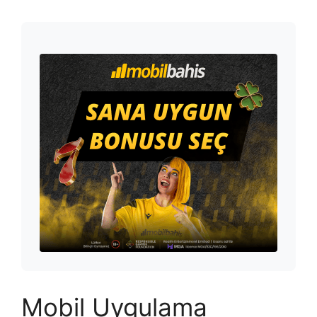
Mobil Uygulama