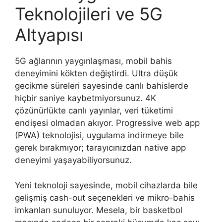
Teknolojileri ve 5G
Altyapısı
5G ağlarının yaygınlaşması, mobil bahis
deneyimini kökten değiştirdi. Ultra düşük
gecikme süreleri sayesinde canlı bahislerde
hiçbir saniye kaybetmiyorsunuz. 4K
çözünürlükte canlı yayınlar, veri tüketimi
endişesi olmadan akıyor. Progressive web app
(PWA) teknolojisi, uygulama indirmeye bile
gerek bırakmıyor; tarayıcınızdan native app
deneyimi yaşayabiliyorsunuz.
Yeni teknoloji sayesinde, mobil cihazlarda bile
gelişmiş cash-out seçenekleri ve mikro-bahis
imkanları sunuluyor. Mesela, bir basketbol