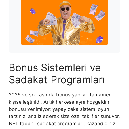
Bonus Sistemleri ve
Sadakat Programları
2026 ve sonrasında bonus yapıları tamamen
kişiselleştirildi. Artık herkese aynı hoşgeldin
bonusu verilmiyor; yapay zeka sistemi oyun
tarzınızı analiz ederek size özel teklifler sunuyor.
NFT tabanlı sadakat programları, kazandığınız