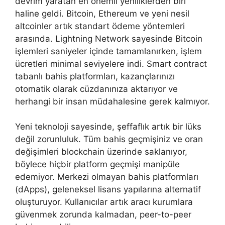
devrim yaratan en önemli yeniliklerden biri
haline geldi. Bitcoin, Ethereum ve yeni nesil
altcoinler artık standart ödeme yöntemleri
arasında. Lightning Network sayesinde Bitcoin
işlemleri saniyeler içinde tamamlanırken, işlem
ücretleri minimal seviyelere indi. Smart contract
tabanlı bahis platformları, kazançlarınızı
otomatik olarak cüzdanınıza aktarıyor ve
herhangi bir insan müdahalesine gerek kalmıyor.
Yeni teknoloji sayesinde, şeffaflık artık bir lüks
değil zorunluluk. Tüm bahis geçmişiniz ve oran
değişimleri blockchain üzerinde saklanıyor,
böylece hiçbir platform geçmişi manipüle
edemiyor. Merkezi olmayan bahis platformları
(dApps), geleneksel lisans yapılarına alternatif
oluşturuyor. Kullanıcılar artık aracı kurumlara
güvenmek zorunda kalmadan, peer-to-peer