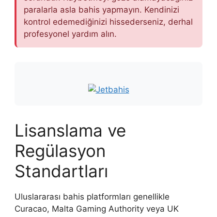
paralarla asla bahis yapmayın. Kendinizi
kontrol edemediğinizi hissederseniz, derhal
profesyonel yardım alın.
Lisanslama ve
Regülasyon
Standartları
Uluslararası bahis platformları genellikle
Curacao, Malta Gaming Authority veya UK