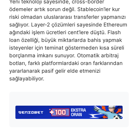
Yeni teknoloji sayesinde, cross-border
ödemeler artık sorun değil. Stablecoin’ler kur
riski olmadan uluslararası transferler yapmanızı
sağlıyor. Layer-2 çözümleri sayesinde Ethereum
ağındaki işlem ücretleri cent’lere düştü. Flash
loan özelliği, büyük miktarlarda bahis yapmak
isteyenler için teminat göstermeden kısa süreli
borçlanma imkanı sunuyor. Otomatik arbitraj
botları, farklı platformlardaki oran farklarından
yararlanarak pasif gelir elde etmenizi
sağlayabiliyor.