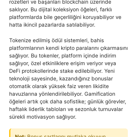
rozetleri ve başarıları blockchain üzerinde
saklıyor. Bu dijital koleksiyon öğeleri, farklı
platformlarda bile geçerliliğini koruyabiliyor ve
hatta ikincil pazarlarda satılabiliyor.
Tokenize edilmiş ödül sistemleri, bahis
platformlarının kendi kripto paralarını çıkarmasını
sağlıyor. Bu tokenler, platform içinde indirim
sağlıyor, özel etkinliklere erişim veriyor veya
DeFi protokollerinde stake edilebiliyor. Yeni
teknoloji sayesinde, kazandığınız bonuslar
otomatik olarak yüksek faiz veren likidite
havuzlarına yönlendirilebiliyor. Gamification
öğeleri artık çok daha sofistike; günlük görevler,
haftalık liderlik tabloları ve sezonluk turnuvalar
sürekli motivasyon sağlıyor.
Not:
Bonus şartlarını mutlaka okuyun.