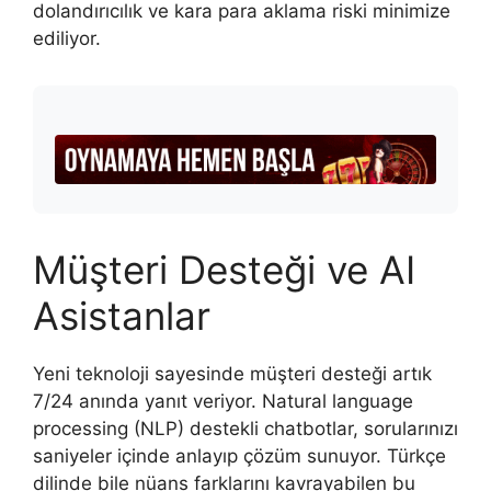
dolandırıcılık ve kara para aklama riski minimize
ediliyor.
Müşteri Desteği ve AI
Asistanlar
Yeni teknoloji sayesinde müşteri desteği artık
7/24 anında yanıt veriyor. Natural language
processing (NLP) destekli chatbotlar, sorularınızı
saniyeler içinde anlayıp çözüm sunuyor. Türkçe
dilinde bile nüans farklarını kavrayabilen bu