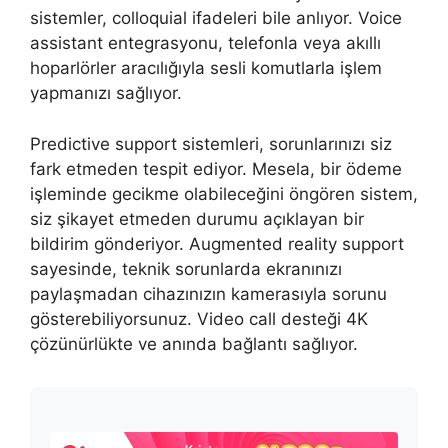
sistemler, colloquial ifadeleri bile anlıyor. Voice
assistant entegrasyonu, telefonla veya akıllı
hoparlörler aracılığıyla sesli komutlarla işlem
yapmanızı sağlıyor.
Predictive support sistemleri, sorunlarınızı siz
fark etmeden tespit ediyor. Mesela, bir ödeme
işleminde gecikme olabileceğini öngören sistem,
siz şikayet etmeden durumu açıklayan bir
bildirim gönderiyor. Augmented reality support
sayesinde, teknik sorunlarda ekranınızı
paylaşmadan cihazınızın kamerasıyla sorunu
gösterebiliyorsunuz. Video call desteği 4K
çözünürlükte ve anında bağlantı sağlıyor.