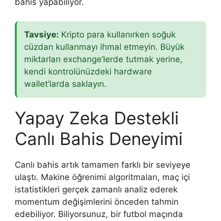
bahis yapabiliyor.
Tavsiye:
Kripto para kullanırken soğuk
cüzdan kullanmayı ihmal etmeyin. Büyük
miktarları exchange’lerde tutmak yerine,
kendi kontrolünüzdeki hardware
wallet’larda saklayın.
Yapay Zeka Destekli
Canlı Bahis Deneyimi
Canlı bahis artık tamamen farklı bir seviyeye
ulaştı. Makine öğrenimi algoritmaları, maç içi
istatistikleri gerçek zamanlı analiz ederek
momentum değişimlerini önceden tahmin
edebiliyor. Biliyorsunuz, bir futbol maçında