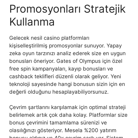
Promosyonları Stratejik
Kullanma
Gelecek nesil casino platformları
kişiselleştirilmiş promosyonlar sunuyor. Yapay
zeka oyun tarzınızı analiz ederek size en uygun
bonusları öneriyor. Gates of Olympus için özel
free spin kampanyaları, kayıp bonusları ve
cashback teklifleri düzenli olarak geliyor. Yeni
teknoloji sayesinde hangi bonusun sizin için en
değerli olduğunu hesaplayabiliyorsunuz.
Çevrim şartlarını karşılamak için optimal strateji
belirlemek artık çok daha kolay. Platformlar size
bonus çevrimini tamamlama sürenizi ve
olasılığınızı gösteriyor. Mesela %200 yatırım