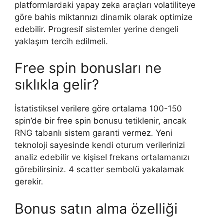
platformlardaki yapay zeka araçları volatiliteye
göre bahis miktarınızı dinamik olarak optimize
edebilir. Progresif sistemler yerine dengeli
yaklaşım tercih edilmeli.
Free spin bonusları ne
sıklıkla gelir?
İstatistiksel verilere göre ortalama 100-150
spin’de bir free spin bonusu tetiklenir, ancak
RNG tabanlı sistem garanti vermez. Yeni
teknoloji sayesinde kendi oturum verilerinizi
analiz edebilir ve kişisel frekans ortalamanızı
görebilirsiniz. 4 scatter sembolü yakalamak
gerekir.
Bonus satın alma özelliği