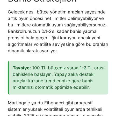
Gelecek nesil bütçe yönetim araçları sayesinde
artık oyun öncesi net limitler belirleyebiliyor ve
bu limitlere otomatik uyum sağlayabiliyorsunuz.
Bankroll’unuzun %1-2’si kadar bahis yapma
prensibi hala geçerliliğini koruyor, ancak yeni
algoritmalar volatilite seviyesine göre bu oranları
dinamik olarak ayarlıyor.
Tavsiye:
100 TL bütçeniz varsa 1-2 TL arası
bahislerle başlayın. Yapay zeka destekli
araçlar kazanç trendlerinize göre bahis
miktarınızı otomatik optimize edebilir.
Martingale ya da Fibonacci gibi progresif
sistemler yüksek volatiliteli oyunlarda tehlikeli
olabilir. 2026 ve sonrasında başarılı oyuncular