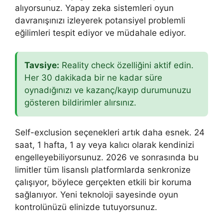
alıyorsunuz. Yapay zeka sistemleri oyun
davranışınızı izleyerek potansiyel problemli
eğilimleri tespit ediyor ve müdahale ediyor.
Tavsiye:
Reality check özelliğini aktif edin.
Her 30 dakikada bir ne kadar süre
oynadığınızı ve kazanç/kayıp durumunuzu
gösteren bildirimler alırsınız.
Self-exclusion seçenekleri artık daha esnek. 24
saat, 1 hafta, 1 ay veya kalıcı olarak kendinizi
engelleyebiliyorsunuz. 2026 ve sonrasında bu
limitler tüm lisanslı platformlarda senkronize
çalışıyor, böylece gerçekten etkili bir koruma
sağlanıyor. Yeni teknoloji sayesinde oyun
kontrolünüzü elinizde tutuyorsunuz.