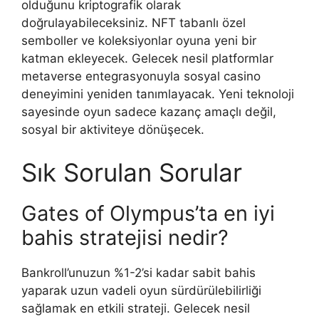
olduğunu kriptografik olarak
doğrulayabileceksiniz. NFT tabanlı özel
semboller ve koleksiyonlar oyuna yeni bir
katman ekleyecek. Gelecek nesil platformlar
metaverse entegrasyonuyla sosyal casino
deneyimini yeniden tanımlayacak. Yeni teknoloji
sayesinde oyun sadece kazanç amaçlı değil,
sosyal bir aktiviteye dönüşecek.
Sık Sorulan Sorular
Gates of Olympus’ta en iyi
bahis stratejisi nedir?
Bankroll’unuzun %1-2’si kadar sabit bahis
yaparak uzun vadeli oyun sürdürülebilirliği
sağlamak en etkili strateji. Gelecek nesil