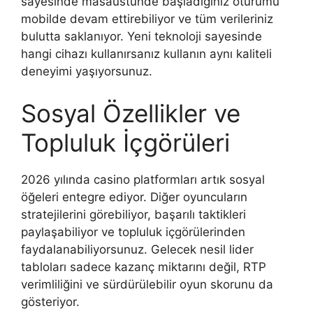
sayesinde masaüstünde başladığınız oturumu
mobilde devam ettirebiliyor ve tüm verileriniz
bulutta saklanıyor. Yeni teknoloji sayesinde
hangi cihazı kullanırsanız kullanın aynı kaliteli
deneyimi yaşıyorsunuz.
Sosyal Özellikler ve
Topluluk İçgörüleri
2026 yılında casino platformları artık sosyal
öğeleri entegre ediyor. Diğer oyuncuların
stratejilerini görebiliyor, başarılı taktikleri
paylaşabiliyor ve topluluk içgörülerinden
faydalanabiliyorsunuz. Gelecek nesil lider
tabloları sadece kazanç miktarını değil, RTP
verimliliğini ve sürdürülebilir oyun skorunu da
gösteriyor.