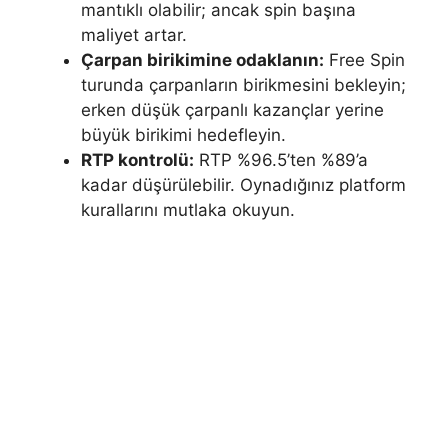
mantıklı olabilir; ancak spin başına
maliyet artar.
Çarpan birikimine odaklanın:
Free Spin
turunda çarpanların birikmesini bekleyin;
erken düşük çarpanlı kazançlar yerine
büyük birikimi hedefleyin.
RTP kontrolü:
RTP %96.5’ten %89’a
kadar düşürülebilir. Oynadığınız platform
kurallarını mutlaka okuyun.