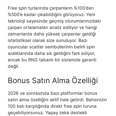
Free spin turlarında çarpanların %100’den
%500’e kadar çıkabildiğini görüyoruz. Yeni
teknoloji sayesinde geçmiş oturumlarınızdaki
çarpan ortalamaları analiz ediliyor ve hangi
zamanlarda daha yüksek çarpanlar geldiği
istatistiksel olarak size sunuluyor. Bazı
oyuncular scatter sembollerinin belirli spin
aralıklarında daha sık geldiğini fark ediyor,
ancak bu RNG tabanlı bir sistemde garanti
değil.
Bonus Satın Alma Özelliği
2026 ve sonrasında bazı platformlar bonus
satın alma özelliğini aktif hale getirdi. Bahsinizin
100 katı karşılığında direkt free spin turuna
geçebiliyorsunuz. Yapay zeka destekli