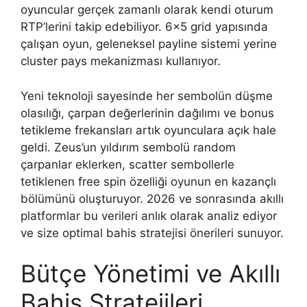
oyuncular gerçek zamanlı olarak kendi oturum
RTP’lerini takip edebiliyor. 6×5 grid yapısında
çalışan oyun, geleneksel payline sistemi yerine
cluster pays mekanizması kullanıyor.
Yeni teknoloji sayesinde her sembolün düşme
olasılığı, çarpan değerlerinin dağılımı ve bonus
tetikleme frekansları artık oyunculara açık hale
geldi. Zeus’un yıldırım sembolü random
çarpanlar eklerken, scatter sembollerle
tetiklenen free spin özelliği oyunun en kazançlı
bölümünü oluşturuyor. 2026 ve sonrasında akıllı
platformlar bu verileri anlık olarak analiz ediyor
ve size optimal bahis stratejisi önerileri sunuyor.
Bütçe Yönetimi ve Akıllı
Bahis Stratejileri