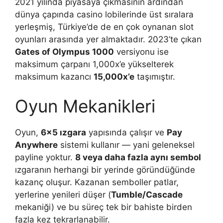
2021 yılında piyasaya çıkmasının ardından
dünya çapında casino lobilerinde üst sıralara
yerleşmiş, Türkiye’de de en çok oynanan slot
oyunları arasında yer almaktadır. 2023’te çıkan
Gates of Olympus 1000
versiyonu ise
maksimum çarpanı 1,000x’e yükselterek
maksimum kazancı
15,000x’e
taşımıştır.
Oyun Mekanikleri
Oyun,
6×5 ızgara
yapısında çalışır ve
Pay
Anywhere
sistemi kullanır — yani geleneksel
payline yoktur.
8 veya daha fazla aynı sembol
ızgaranın herhangi bir yerinde göründüğünde
kazanç oluşur. Kazanan semboller patlar,
yerlerine yenileri düşer (
Tumble/Cascade
mekaniği) ve bu süreç tek bir bahiste birden
fazla kez tekrarlanabilir.