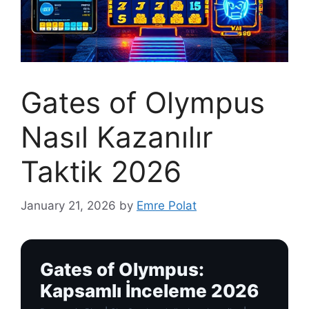
Gates of Olympus
Nasıl Kazanılır
Taktik 2026
January 21, 2026
by
Emre Polat
Gates of Olympus:
Kapsamlı İnceleme 2026