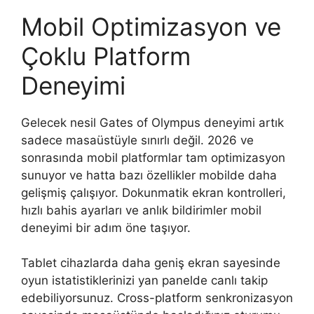
Mobil Optimizasyon ve
Çoklu Platform
Deneyimi
Gelecek nesil Gates of Olympus deneyimi artık
sadece masaüstüyle sınırlı değil. 2026 ve
sonrasında mobil platformlar tam optimizasyon
sunuyor ve hatta bazı özellikler mobilde daha
gelişmiş çalışıyor. Dokunmatik ekran kontrolleri,
hızlı bahis ayarları ve anlık bildirimler mobil
deneyimi bir adım öne taşıyor.
Tablet cihazlarda daha geniş ekran sayesinde
oyun istatistiklerinizi yan panelde canlı takip
edebiliyorsunuz. Cross-platform senkronizasyon