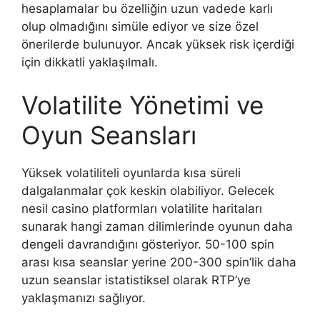
hesaplamalar bu özelliğin uzun vadede karlı
olup olmadığını simüle ediyor ve size özel
önerilerde bulunuyor. Ancak yüksek risk içerdiği
için dikkatli yaklaşılmalı.
Volatilite Yönetimi ve
Oyun Seansları
Yüksek volatiliteli oyunlarda kısa süreli
dalgalanmalar çok keskin olabiliyor. Gelecek
nesil casino platformları volatilite haritaları
sunarak hangi zaman dilimlerinde oyunun daha
dengeli davrandığını gösteriyor. 50-100 spin
arası kısa seanslar yerine 200-300 spin’lik daha
uzun seanslar istatistiksel olarak RTP’ye
yaklaşmanızı sağlıyor.