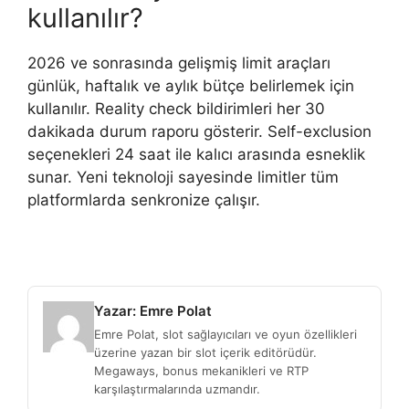
kullanılır?
2026 ve sonrasında gelişmiş limit araçları
günlük, haftalık ve aylık bütçe belirlemek için
kullanılır. Reality check bildirimleri her 30
dakikada durum raporu gösterir. Self-exclusion
seçenekleri 24 saat ile kalıcı arasında esneklik
sunar. Yeni teknoloji sayesinde limitler tüm
platformlarda senkronize çalışır.
Yazar: Emre Polat
Emre Polat, slot sağlayıcıları ve oyun özellikleri
üzerine yazan bir slot içerik editörüdür.
Megaways, bonus mekanikleri ve RTP
karşılaştırmalarında uzmandır.