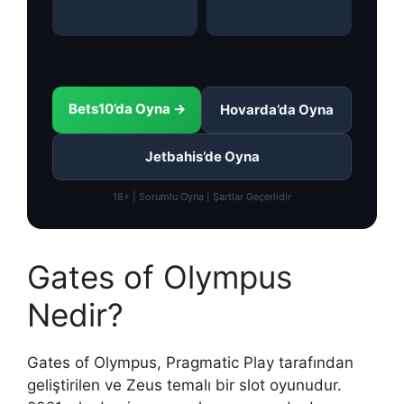
Bets10’da Oyna →
Hovarda’da Oyna
Jetbahis’de Oyna
18+ | Sorumlu Oyna | Şartlar Geçerlidir
Gates of Olympus
Nedir?
Gates of Olympus, Pragmatic Play tarafından
geliştirilen ve Zeus temalı bir slot oyunudur.