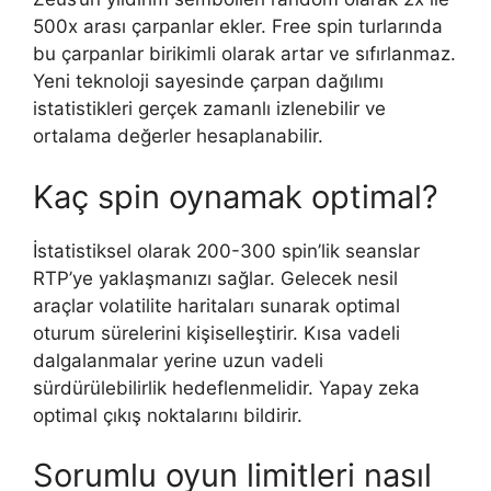
500x arası çarpanlar ekler. Free spin turlarında
bu çarpanlar birikimli olarak artar ve sıfırlanmaz.
Yeni teknoloji sayesinde çarpan dağılımı
istatistikleri gerçek zamanlı izlenebilir ve
ortalama değerler hesaplanabilir.
Kaç spin oynamak optimal?
İstatistiksel olarak 200-300 spin’lik seanslar
RTP’ye yaklaşmanızı sağlar. Gelecek nesil
araçlar volatilite haritaları sunarak optimal
oturum sürelerini kişiselleştirir. Kısa vadeli
dalgalanmalar yerine uzun vadeli
sürdürülebilirlik hedeflenmelidir. Yapay zeka
optimal çıkış noktalarını bildirir.
Sorumlu oyun limitleri nasıl