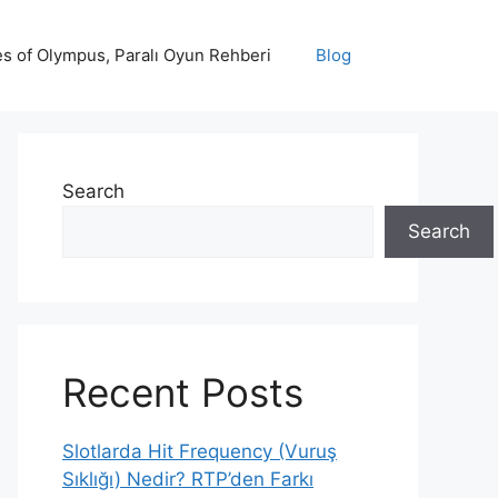
es of Olympus, Paralı Oyun Rehberi
Blog
Search
Search
Recent Posts
Slotlarda Hit Frequency (Vuruş
Sıklığı) Nedir? RTP’den Farkı