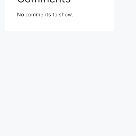
No comments to show.