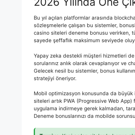
2026 Yılında Öne Çık
Bu yıl açılan platformlar arasında blockchain
sözleşmelerle çalışan bu sistemler, bonusla
casino siteleri deneme bonusu verirken, t
sayede şeffaflık maksimum seviyede oluy
Yapay zeka destekli müşteri hizmetleri de 
sorularınız anlık olarak cevaplanıyor ve ch
Gelecek nesil bu sistemler, bonus kullanım
stratejiyi öneriyor.
Mobil optimizasyon konusunda da büyük il
siteleri artık PWA (Progressive Web App) 
uygulama indirmeye gerek kalmadan, taray
Deneme bonuslarınızı da mobilde sorunsuz