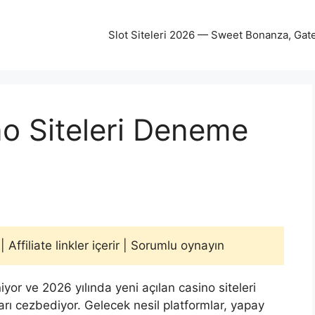
Slot Siteleri 2026 — Sweet Bonanza, Gat
no Siteleri Deneme
| Affiliate linkler içerir | Sorumlu oynayın
yor ve 2026 yılında yeni açılan casino siteleri
 cezbediyor. Gelecek nesil platformlar, yapay