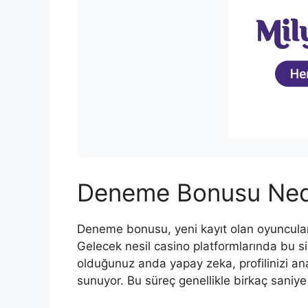
Deneme Bonusu Nedir
Deneme bonusu, yeni kayıt olan oyunculara
Gelecek nesil casino platformlarında bu
olduğunuz anda yapay zeka, profilinizi an
sunuyor. Bu süreç genellikle birkaç saniy