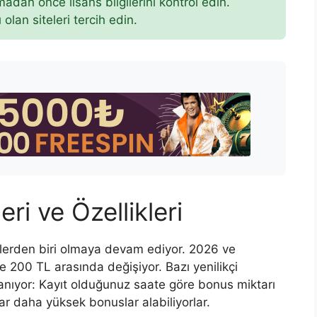
adan önce lisans bilgilerini kontrol edin.
lan siteleri tercih edin.
i ve Özellikleri
lerden biri olmaya devam ediyor. 2026 ve
e 200 TL arasında değişiyor. Bazı yenilikçi
lanıyor: Kayıt olduğunuz saate göre bonus miktarı
lar daha yüksek bonuslar alabiliyorlar.