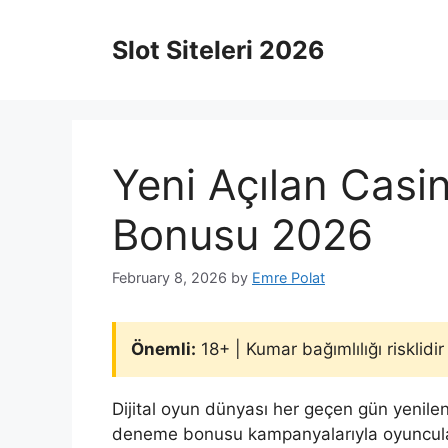
Skip
to
Slot Siteleri 2026
content
Yeni Açılan Casi
Bonusu 2026
February 8, 2026
by
Emre Polat
Önemli:
18+ | Kumar bağımlılığı risklidir 
Dijital oyun dünyası her geçen gün yenileni
deneme bonusu kampanyalarıyla oyuncuları