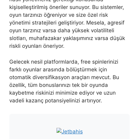
kişiselleştirilmiş öneriler sunuyor. Bu sistemler,
oyun tarzınızı öğreniyor ve size özel risk
yönetimi stratejileri geliştiriyor. Mesela, agresif
oyun tarzınız varsa daha yüksek volatiliteli
slotları, muhafazakar yaklaşımınız varsa düşük
riskli oyunları öneriyor.
Gelecek nesil platformlarda, free spinlerinizi
farklı oyunlar arasında bölüştürmek için
otomatik diversifikasyon araçları mevcut. Bu
özellik, tüm bonuslarınızı tek bir oyunda
kaybetme riskinizi minimize ediyor ve uzun
vadeli kazanç potansiyelinizi artırıyor.