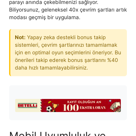
parayı anında çekebilmenizi sağlıyor.
Biliyorsunuz, geleneksel 40x çevrim şartları artık
modası geçmiş bir uygulama.
Not:
Yapay zeka destekli bonus takip
sistemleri, çevrim şartlarınızı tamamlamak
için en optimal oyun seçimlerini öneriyor. Bu
önerileri takip ederek bonus şartlarını %40
daha hızlı tamamlayabilirsiniz.
Mobil Uyumluluk ve