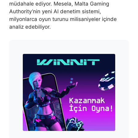
müdahale ediyor. Mesela, Malta Gaming
Authority’nin yeni AI denetim sistemi,
milyonlarca oyun turunu milisaniyeler içinde
analiz edebiliyor.