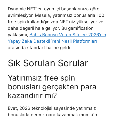
Dynamic NFT’ler, oyun içi başarılarınıza göre
evrimleşiyor. Mesela, yatırımsız bonuslarla 100
free spin kullandığınızda NFT’niz yükseliyor ve
daha değerli hale geliyor. Bu gamification
yaklaşımı,
Bahis Bonusu Veren Siteler: 2026’nın
Yapay Zeka Destekli Yeni Nesil Platformları
arasında standart haline geldi.
Sık Sorulan Sorular
Yatırımsız free spin
bonusları gerçekten para
kazandırır mı?
Evet, 2026 teknolojisi sayesinde yatırımsız
bonuslarla gerçek para kazanmak mümkün.