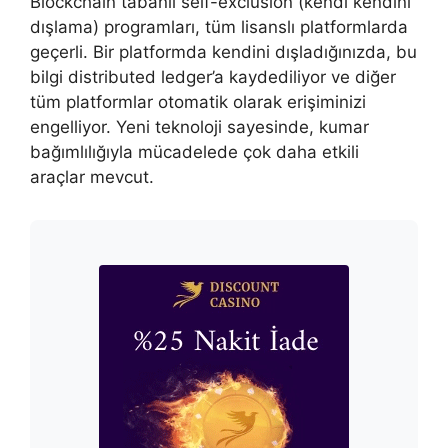
Blockchain tabanlı self-exclusion (kendi kendini
dışlama) programları, tüm lisanslı platformlarda
geçerli. Bir platformda kendini dışladığınızda, bu
bilgi distributed ledger’a kaydediliyor ve diğer
tüm platformlar otomatik olarak erişiminizi
engelliyor. Yeni teknoloji sayesinde, kumar
bağımlılığıyla mücadelede çok daha etkili
araçlar mevcut.