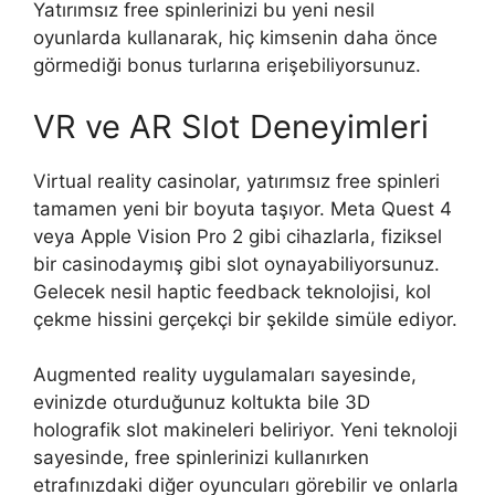
Yatırımsız free spinlerinizi bu yeni nesil
oyunlarda kullanarak, hiç kimsenin daha önce
görmediği bonus turlarına erişebiliyorsunuz.
VR ve AR Slot Deneyimleri
Virtual reality casinolar, yatırımsız free spinleri
tamamen yeni bir boyuta taşıyor. Meta Quest 4
veya Apple Vision Pro 2 gibi cihazlarla, fiziksel
bir casinodaymış gibi slot oynayabiliyorsunuz.
Gelecek nesil haptic feedback teknolojisi, kol
çekme hissini gerçekçi bir şekilde simüle ediyor.
Augmented reality uygulamaları sayesinde,
evinizde oturduğunuz koltukta bile 3D
holografik slot makineleri beliriyor. Yeni teknoloji
sayesinde, free spinlerinizi kullanırken
etrafınızdaki diğer oyuncuları görebilir ve onlarla