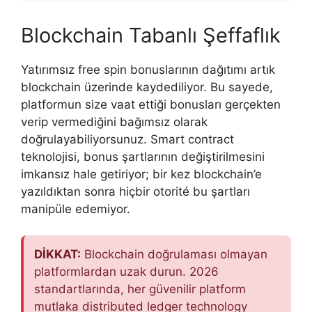
Blockchain Tabanlı Şeffaflık
Yatırımsız free spin bonuslarının dağıtımı artık
blockchain üzerinde kaydediliyor. Bu sayede,
platformun size vaat ettiği bonusları gerçekten
verip vermediğini bağımsız olarak
doğrulayabiliyorsunuz. Smart contract
teknolojisi, bonus şartlarının değiştirilmesini
imkansız hale getiriyor; bir kez blockchain’e
yazıldıktan sonra hiçbir otorité bu şartları
manipüle edemiyor.
DİKKAT:
Blockchain doğrulaması olmayan
platformlardan uzak durun. 2026
standartlarında, her güvenilir platform
mutlaka distributed ledger technology