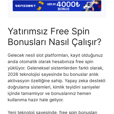
Yatırımsız Free Spin
Bonusları Nasıl Çalışır?
Gelecek nesil slot platformları, kayıt olduğunuz
anda otomatik olarak hesabınıza free spin
yüklüyor. Geleneksel sistemlerden farklı olarak,
2026 teknolojisi sayesinde bu bonuslar anlık
aktivasyon özelliğine sahip. Yapay zeka destekli
doğrulama sistemleri, kimlik teyidini saniyeler
içinde tamamlıyor ve bonuslarınız hemen
kullanıma hazır hale geliyor.
Yeni teknoloji sayesinde, free spin bonusları