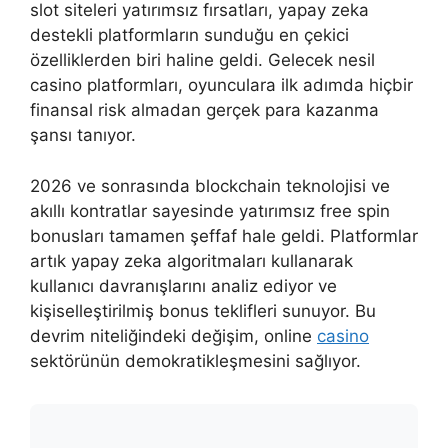
slot siteleri yatırımsız fırsatları, yapay zeka
destekli platformların sunduğu en çekici
özelliklerden biri haline geldi. Gelecek nesil
casino platformları, oyunculara ilk adımda hiçbir
finansal risk almadan gerçek para kazanma
şansı tanıyor.
2026 ve sonrasında blockchain teknolojisi ve
akıllı kontratlar sayesinde yatırımsız free spin
bonusları tamamen şeffaf hale geldi. Platformlar
artık yapay zeka algoritmaları kullanarak
kullanıcı davranışlarını analiz ediyor ve
kişiselleştirilmiş bonus teklifleri sunuyor. Bu
devrim niteliğindeki değişim, online
casino
sektörünün demokratikleşmesini sağlıyor.