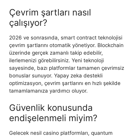
Çevrim şartları nasıl
çalışıyor?
2026 ve sonrasında, smart contract teknolojisi
çevrim şartlarını otomatik yönetiyor. Blockchain
üzerinde gerçek zamanlı takip edebilir,
ilerlemenizi görebilirsiniz. Yeni teknoloji
sayesinde, bazı platformlar tamamen çevrimsiz
bonuslar sunuyor. Yapay zeka destekli
optimizasyon, çevrim şartlarını en hızlı şekilde
tamamlamanıza yardımcı oluyor.
Güvenlik konusunda
endişelenmeli miyim?
Gelecek nesil casino platformları, quantum