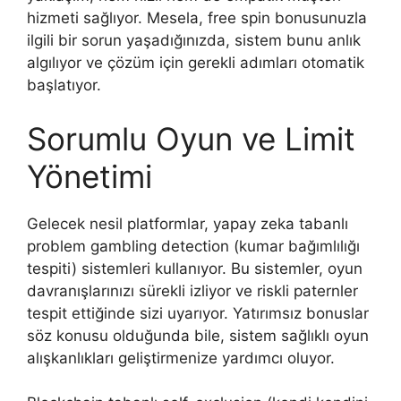
hizmeti sağlıyor. Mesela, free spin bonusunuzla
ilgili bir sorun yaşadığınızda, sistem bunu anlık
algılıyor ve çözüm için gerekli adımları otomatik
başlatıyor.
Sorumlu Oyun ve Limit
Yönetimi
Gelecek nesil platformlar, yapay zeka tabanlı
problem gambling detection (kumar bağımlılığı
tespiti) sistemleri kullanıyor. Bu sistemler, oyun
davranışlarınızı sürekli izliyor ve riskli paternler
tespit ettiğinde sizi uyarıyor. Yatırımsız bonuslar
söz konusu olduğunda bile, sistem sağlıklı oyun
alışkanlıkları geliştirmenize yardımcı oluyor.